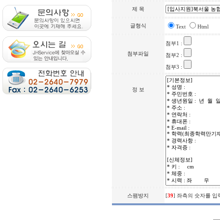
제 목
글형식
Text
Html
첨부1 :
첨부파일
첨부2 :
첨부3 :
정 보
스팸방지
[
39
] 좌측의 숫자를 